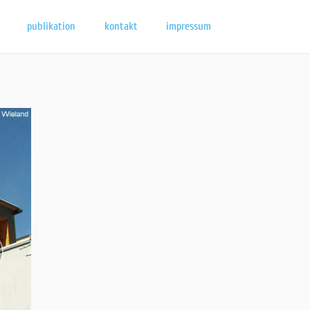
publikation
kontakt
impressum
xt